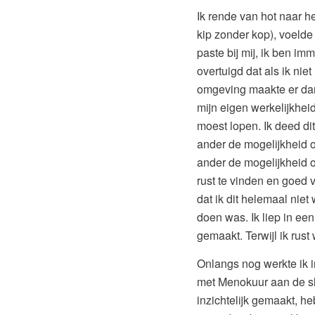
Ik rende van hot naar h
kip zonder kop), voelde 
paste bij mij, ik ben im
overtuigd dat als ik nie
omgeving maakte er dank
mijn eigen werkelijkheid
moest lopen. Ik deed dit
ander de mogelijkheid om
ander de mogelijkheid 
rust te vinden en goed
dat ik dit helemaal niet
doen was. Ik liep in een
gemaakt. Terwijl ik rust
Onlangs nog werkte ik in
met Menokuur aan de s
inzichtelijk gemaakt, h