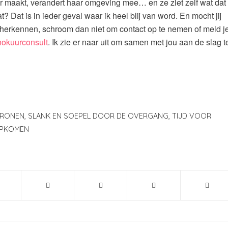
r maakt, verandert haar omgeving mee… en ze ziet zelf wat dat
t? Dat is in ieder geval waar ik heel blij van word. En mocht jij
al herkennen, schroom dan niet om contact op te nemen of meld j
nokuurconsult
. Ik zie er naar uit om samen met jou aan de slag t
TRONEN
,
SLANK EN SOEPEL DOOR DE OVERGANG
,
TIJD VOOR
OPKOMEN