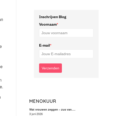
Inschrijven Blog
an
Voornaam
*
E-mail
*
e
me
Verzenden
n
e.
n
MENOKUUR
Wat vrouwen zeggen – zus van….
3 juni 2026