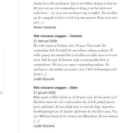
Lastig hoor die opvliegers. Lig je net lekker, drijf je je bed uit.
Of zit je net op een verjaardag en krijg je uit het niets een
rode boei…. en zit je een opvlieger weg te puffen. En als klap
op de vuurpijl word je er ook nog mee gepest. Daar zit je niet
op […]
Robin Fabianek
Wat vrouwen zeggen – Carmen
21 februari 2026
Hi, mijn naam is Carmen, ben 58 jaar. Voor mijn 58e
verjaardag heb ik mijzelf de menokuur cadeau gedaan. Ik
wilde graag een aantal kilo’s afvallen en wilde weer even een
reset. Ook hoopte ik hiermee mijn overgangsklachten te
verminderen. Dit was een super verjaardagscadeau. De
opvliegers zijn minder geworden, ben 5 kilo lichaamsgewicht
kwijt […]
Judith Bussink
Wat vrouwen zeggen – Ellen
21 januari 2026
Mijn naam is Ellen Grob en ik 50 jaar oud. Al wat jaren veel
klachten maar de vele onderzoeken die ik heb gehad gaven
geen uitsluitsel. Ik was altijd moe en neerslachtig, migraine,
hartkloppingen en de laatste tijd kwam ik vele kilo’s aan. Via
een Webinar kwam ik in contact met Menokuur. Ik was meteen
[…]
Judith Bussink