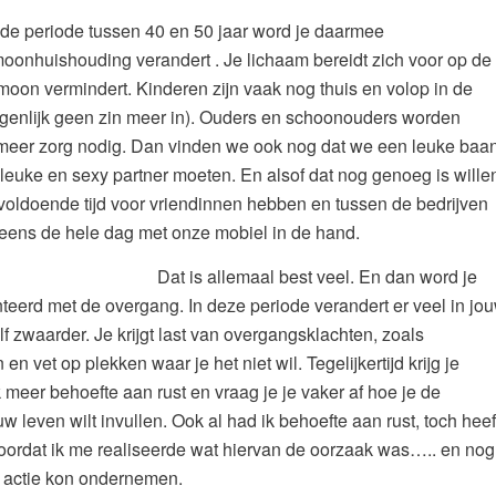
in de periode tussen 40 en 50 jaar word je daarmee
oonhuishouding verandert . Je lichaam bereidt zich voor op de
oon vermindert. Kinderen zijn vaak nog thuis en volop in de
eigenlijk geen zin meer in). Ouders en schoonouders worden
meer zorg nodig. Dan vinden we ook nog dat we een leuke baa
euke en sexy partner moeten. En alsof dat nog genoeg is wille
voldoende tijd voor vriendinnen hebben en tussen de bedrijven
eens de hele dag met onze mobiel in de hand.
Dat is allemaal best veel. En dan word je
eerd met de overgang. In deze periode verandert er veel in jo
elf zwaarder. Je krijgt last van overgangsklachten, zoals
n vet op plekken waar je het niet wil. Tegelijkertijd krijg je
 meer behoefte aan rust en vraag je je vaker af hoe je de
w leven wilt invullen. Ook al had ik behoefte aan rust, toch heef
voordat ik me realiseerde wat hiervan de oorzaak was….. en nog
p actie kon ondernemen.