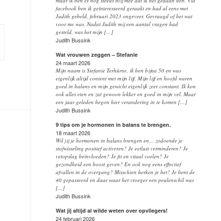
maar ik ben er nog steeds blij mee dat ik het gedaan heb. Via
facebook ben ik geïnteresseerd geraakt en had al eens met
Judith gebeld, februari 2023 ongeveer. Gevraagd of het wat
voor me was. Nadat Judith mij een aantal vragen had
gesteld, was het mijn […]
Judith Bussink
Wat vrouwen zeggen – Stefanie
24 maart 2026
Mijn naam is Stefanie Terhürne, ik ben bijna 50 en was
eigenlijk altijd content met mijn lijf. Mijn lijf en hoofd waren
goed in balans en mijn gewicht eigenlijk zeer constant. Ik kon
ook alles eten en zat gewoon lekker en goed in mijn vel. Maar
een jaar geleden begon hier verandering in te komen […]
Judith Bussink
9 tips om je hormonen in balans te brengen.
18 maart 2026
Wil jij je hormonen in balans brengen en… zodoende je
stofwisseling positief activeren? Je eetlust verminderen? Je
vetopslag beïnvloeden? Je fit en vitaal voelen? Je
gezondheid een boost geven? En ook nog eens effectief
afvallen in de overgang? Misschien herken je het? Je bent de
40 gepasseerd en daar waar het vroeger een peulenschil was
[…]
Judith Bussink
Wat jij altijd al wilde weten over opvliegers!
24 februari 2026