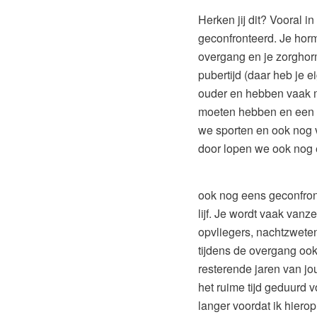
Herken jij dit? Vooral 
geconfronteerd. Je horm
overgang en je zorghorm
pubertijd (daar heb je 
ouder en hebben vaak 
moeten hebben en een l
we sporten en ook nog 
door lopen we ook nog 
ook nog eens geconfront
lijf. Je wordt vaak vanz
opvliegers, nachtzweten e
tijdens de overgang ook
resterende jaren van jou
het ruime tijd geduurd 
langer voordat ik hiero