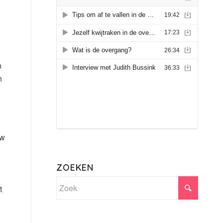
n
n
uw
ZOEKEN
t