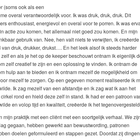
er (soms ook als een
me overal verantwoordelijk voor. Ik was druk, druk, druk. Dit
mers enthousiast, energievol en overal voor te porren. Ik was erv
t in actie zou komen, het allemaal niet goed zou komen. En mijn
baar gebruik van. Nee, hen valt niets te verwijten, ik creëerde
 van druk, drukker, drukst…. En het leek alsof ik steeds harder
 zelf en als je het op de keeper beschouwt ontnam ik eigenlijk d
 zelf creatief te zijn en een oplossing te vinden. Ik ontnam de
om hulp aan te bieden en ik ontnam mezelf de mogelijkheid om
 voor mezelf te zorgen. Op een gegeven moment realiseerde ik 
 wilde. Ik zag mezelf van een afstandje en ik zag wat ik aan het
 cirkel rond en hield deze zelf in stand. Ik had er een patroon va
 wilde en volop tijd en kwaliteit, creëerde ik het tegenovergesteld
 mijn praktijk met een cliënt met een soortgelijk verhaal. We zij
lag gegaan, hebben gewerkt aan bewustwording, patronen
ebben doelen geformuleerd en stappen gezet. Doordat zij dingen