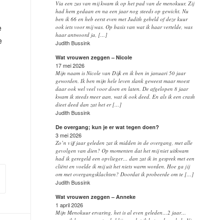
Via een zus van mij kwam ik op het pad van de menokuur. Zij
had hem gedaan en na een jaar nog steeds op gewicht. Nu
ben ik 66 en heb eerst even met Judith gebeld of deze kuur
e
ook iets voor mij was. Op basis van wat ik haar vertelde, was
haar antwoord ja, […]
e
Judith Bussink
Wat vrouwen zeggen – Nicole
17 mei 2026
Mijn naam is Nicole van Dijk en ik ben in januari 50 jaar
geworden. Ik ben mijn hele leven slank geweest maar moest
daar ook wel veel voor doen en laten. De afgelopen 8 jaar
kwam ik steeds meer aan, wat ik ook deed. En als ik een crash
dieet deed dan zat het er […]
Judith Bussink
De overgang; kun je er wat tegen doen?
3 mei 2026
Zo’n vijf jaar geleden zat ik midden in de overgang, met alle
gevolgen van dien? Op momenten dat het mij niet uitkwam
had ik geregeld een opvlieger… dan zat ik in gesprek met een
cliënt en voelde ik mij uit het niets warm worden. Hoe ga jij
om met overgangsklachten? Doordat ik probeerde om te […]
Judith Bussink
Wat vrouwen zeggen – Anneke
1 april 2026
Mijn Menokuur ervaring, het is al even geleden…2 jaar…