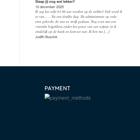
Slaap jij nog wel lekker?
10 december 2025
Ik zag het zelfs 03.00 uur worden op de wekker! Gek word ik
er van…… Na een drukke dag. De administratie op orde,
eten gekookt, de was en strijk gedaan. Nog even met een
vriendin bijgekletst onder het genot van een wijntje zit ik
eindelijk op de bank en kom tot rust. Ik ben me […]
Judith Bussink
PAYMENT