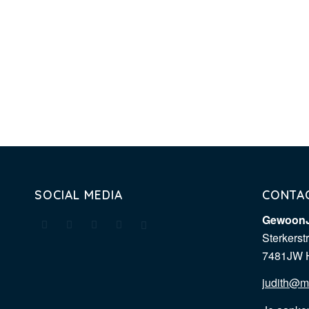
SOCIAL MEDIA
CONTA
GewoonJ
Sterkerst
7481JW 
judith@m