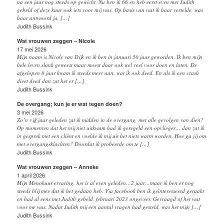
na een jaar nog steeds op gewicht. Nu ben ik 66 en heb eerst even met Judith
gebeld of deze kuur ook iets voor mij was. Op basis van wat ik haar vertelde, was
haar antwoord ja, […]
Judith Bussink
Wat vrouwen zeggen – Nicole
17 mei 2026
Mijn naam is Nicole van Dijk en ik ben in januari 50 jaar geworden. Ik ben mijn
hele leven slank geweest maar moest daar ook wel veel voor doen en laten. De
afgelopen 8 jaar kwam ik steeds meer aan, wat ik ook deed. En als ik een crash
dieet deed dan zat het er […]
Judith Bussink
De overgang; kun je er wat tegen doen?
3 mei 2026
Zo’n vijf jaar geleden zat ik midden in de overgang, met alle gevolgen van dien?
Op momenten dat het mij niet uitkwam had ik geregeld een opvlieger… dan zat ik
in gesprek met een cliënt en voelde ik mij uit het niets warm worden. Hoe ga jij om
met overgangsklachten? Doordat ik probeerde om te […]
Judith Bussink
Wat vrouwen zeggen – Anneke
1 april 2026
Mijn Menokuur ervaring, het is al even geleden…2 jaar…maar ik ben er nog
steeds blij mee dat ik het gedaan heb. Via facebook ben ik geïnteresseerd geraakt
en had al eens met Judith gebeld, februari 2023 ongeveer. Gevraagd of het wat
voor me was. Nadat Judith mij een aantal vragen had gesteld, was het mijn […]
Judith Bussink