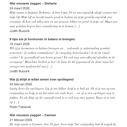
Wat vrouwen zeggen – Stefanie
24 maart 2026
Mijn naam is Stefanie Terhürne, ik ben bijna 50 en was eigenlijk altijd content met
mijn lijf. Mijn lijf en hoofd waren goed in balans en mijn gewicht eigenlijk zeer
constant. Ik kon ook alles eten en zat gewoon lekker en goed in mijn vel. Maar een
jaar geleden begon hier verandering in te komen […]
Judith Bussink
9 tips om je hormonen in balans te brengen.
18 maart 2026
Wil jij je hormonen in balans brengen en… zodoende je stofwisseling positief
activeren? Je eetlust verminderen? Je vetopslag beïnvloeden? Je fit en vitaal
voelen? Je gezondheid een boost geven? En ook nog eens effectief afvallen in de
overgang? Misschien herken je het? Je bent de 40 gepasseerd en daar waar het
vroeger een peulenschil was […]
Judith Bussink
Wat jij altijd al wilde weten over opvliegers!
24 februari 2026
Lastig hoor die opvliegers. Lig je net lekker, drijf je je bed uit. Of zit je net op een
verjaardag en krijg je uit het niets een rode boei…. en zit je een opvlieger weg te
puffen. En als klap op de vuurpijl word je er ook nog mee gepest. Daar zit je niet
op […]
Robin Fabianek
Wat vrouwen zeggen – Carmen
21 februari 2026
Hi, mijn naam is Carmen, ben 58 jaar. Voor mijn 58e verjaardag heb ik mijzelf de