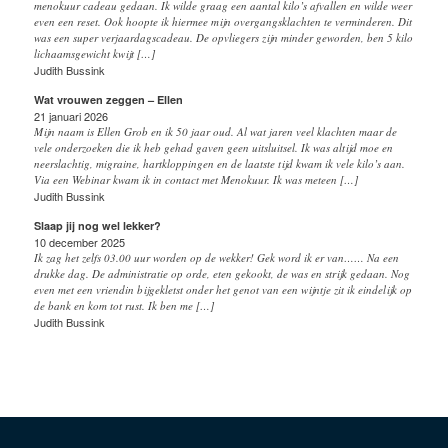
menokuur cadeau gedaan. Ik wilde graag een aantal kilo’s afvallen en wilde weer
even een reset. Ook hoopte ik hiermee mijn overgangsklachten te verminderen. Dit
was een super verjaardagscadeau. De opvliegers zijn minder geworden, ben 5 kilo
lichaamsgewicht kwijt […]
Judith Bussink
Wat vrouwen zeggen – Ellen
21 januari 2026
Mijn naam is Ellen Grob en ik 50 jaar oud. Al wat jaren veel klachten maar de
vele onderzoeken die ik heb gehad gaven geen uitsluitsel. Ik was altijd moe en
neerslachtig, migraine, hartkloppingen en de laatste tijd kwam ik vele kilo’s aan.
Via een Webinar kwam ik in contact met Menokuur. Ik was meteen […]
Judith Bussink
Slaap jij nog wel lekker?
10 december 2025
Ik zag het zelfs 03.00 uur worden op de wekker! Gek word ik er van…… Na een
drukke dag. De administratie op orde, eten gekookt, de was en strijk gedaan. Nog
even met een vriendin bijgekletst onder het genot van een wijntje zit ik eindelijk op
de bank en kom tot rust. Ik ben me […]
Judith Bussink