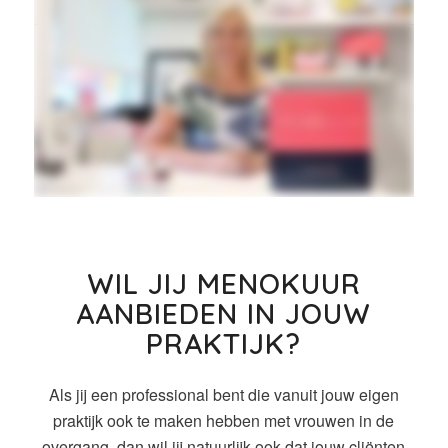
WIL JIJ MENOKUUR
AANBIEDEN IN JOUW
PRAKTIJK?
Als jij een professional bent die vanuit jouw eigen
praktijk ook te maken hebben met vrouwen in de
overgang, dan wil jij natuurlijk ook dat jouw cliënten