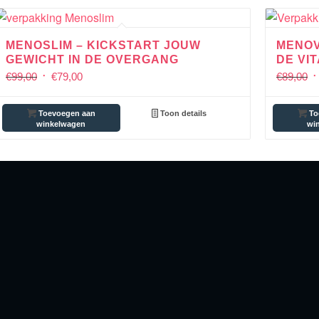
MENOSLIM – KICKSTART JOUW
MENOV
GEWICHT IN DE OVERGANG
DE VI
€
99,00
€
79,00
€
89,00
Toevoegen aan
Toon details
To
winkelwagen
wi