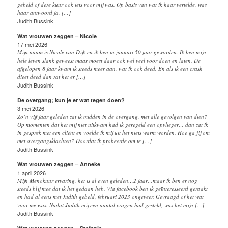
gebeld of deze kuur ook iets voor mij was. Op basis van wat ik haar vertelde, was
haar antwoord ja, […]
Judith Bussink
Wat vrouwen zeggen – Nicole
17 mei 2026
Mijn naam is Nicole van Dijk en ik ben in januari 50 jaar geworden. Ik ben mijn
hele leven slank geweest maar moest daar ook wel veel voor doen en laten. De
afgelopen 8 jaar kwam ik steeds meer aan, wat ik ook deed. En als ik een crash
dieet deed dan zat het er […]
Judith Bussink
De overgang; kun je er wat tegen doen?
3 mei 2026
Zo’n vijf jaar geleden zat ik midden in de overgang, met alle gevolgen van dien?
Op momenten dat het mij niet uitkwam had ik geregeld een opvlieger… dan zat ik
in gesprek met een cliënt en voelde ik mij uit het niets warm worden. Hoe ga jij om
met overgangsklachten? Doordat ik probeerde om te […]
Judith Bussink
Wat vrouwen zeggen – Anneke
1 april 2026
Mijn Menokuur ervaring, het is al even geleden…2 jaar…maar ik ben er nog
steeds blij mee dat ik het gedaan heb. Via facebook ben ik geïnteresseerd geraakt
en had al eens met Judith gebeld, februari 2023 ongeveer. Gevraagd of het wat
voor me was. Nadat Judith mij een aantal vragen had gesteld, was het mijn […]
Judith Bussink