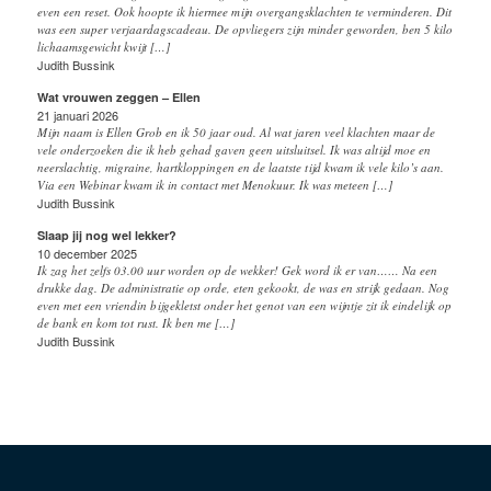
even een reset. Ook hoopte ik hiermee mijn overgangsklachten te verminderen. Dit
was een super verjaardagscadeau. De opvliegers zijn minder geworden, ben 5 kilo
lichaamsgewicht kwijt […]
Judith Bussink
Wat vrouwen zeggen – Ellen
21 januari 2026
Mijn naam is Ellen Grob en ik 50 jaar oud. Al wat jaren veel klachten maar de
vele onderzoeken die ik heb gehad gaven geen uitsluitsel. Ik was altijd moe en
neerslachtig, migraine, hartkloppingen en de laatste tijd kwam ik vele kilo’s aan.
Via een Webinar kwam ik in contact met Menokuur. Ik was meteen […]
Judith Bussink
Slaap jij nog wel lekker?
10 december 2025
Ik zag het zelfs 03.00 uur worden op de wekker! Gek word ik er van…… Na een
drukke dag. De administratie op orde, eten gekookt, de was en strijk gedaan. Nog
even met een vriendin bijgekletst onder het genot van een wijntje zit ik eindelijk op
de bank en kom tot rust. Ik ben me […]
Judith Bussink