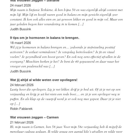
Wat vrouwen zeggen – Stefanie
24 maart 2026
Mijn naam is Stefanie Terhürne, ik ben bijna 50 en was eigenlijk altijd content met
mijn lijf. Mijn lijf en hoofd waren goed in balans en mijn gewicht eigenlijk zeer
constant. Ik kon ook alles eten en zat gewoon lekker en goed in mijn vel. Maar een
jaar geleden begon hier verandering in te komen […]
Judith Bussink
9 tips om je hormonen in balans te brengen.
18 maart 2026
Wil jij je hormonen in balans brengen en… zodoende je stofwisseling positief
activeren? Je eetlust verminderen? Je vetopslag beïnvloeden? Je fit en vitaal
voelen? Je gezondheid een boost geven? En ook nog eens effectief afvallen in de
overgang? Misschien herken je het? Je bent de 40 gepasseerd en daar waar het
vroeger een peulenschil was […]
Judith Bussink
Wat jij altijd al wilde weten over opvliegers!
24 februari 2026
Lastig hoor die opvliegers. Lig je net lekker, drijf je je bed uit. Of zit je net op een
verjaardag en krijg je uit het niets een rode boei…. en zit je een opvlieger weg te
puffen. En als klap op de vuurpijl word je er ook nog mee gepest. Daar zit je niet
op […]
Robin Fabianek
Wat vrouwen zeggen – Carmen
21 februari 2026
Hi, mijn naam is Carmen, ben 58 jaar. Voor mijn 58e verjaardag heb ik mijzelf de
menokuur cadeau gedaan. Ik wilde graag een aantal kilo’s afvallen en wilde weer