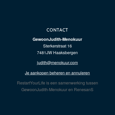
CONTACT
GewoonJudith-Menokuur
Sterkerstraat 16
7481JW Haaksbergen
judith@menokuur.com
Je aankopen beheren en annuleren
RestartYourLife is een samenwerking tussen
GewoonJudith-Menokuur en RenesanS