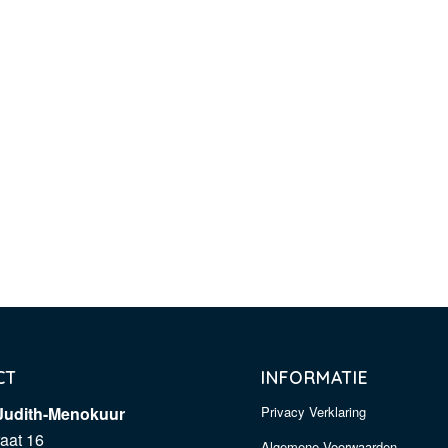
CT
INFORMATIE
udith-Menokuur
Privacy Verklaring
raat 16
Algemene Voorwaarden