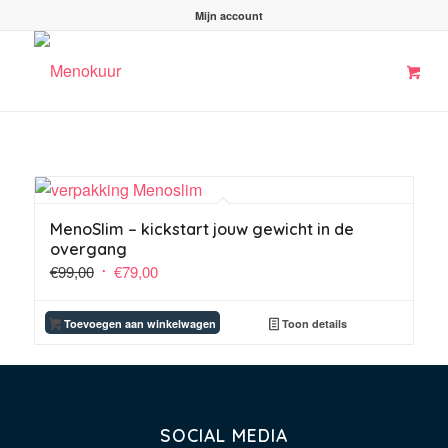
Mijn account
MenoSlim – kickstart jouw gewicht in de
overgang
Oorspronkelijke
Huidige
€
99,00
€
79,00
prijs
prijs
was:
is:
Toevoegen aan winkelwagen
Toon details
€99,00.
€79,00.
SOCIAL MEDIA